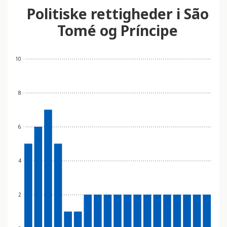
Politiske rettigheder i São
Tomé og Príncipe
10
8
6
4
2