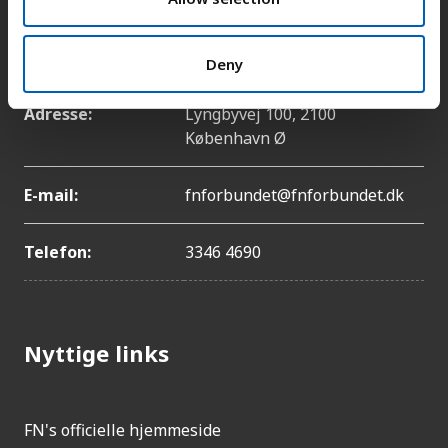
Kontakt
Deny
Adresse:
Lyngbyvej 100, 2100
København Ø
E-mail:
fnforbundet@fnforbundet.dk
Telefon:
3346 4690
Nyttige links
FN's officielle hjemmeside