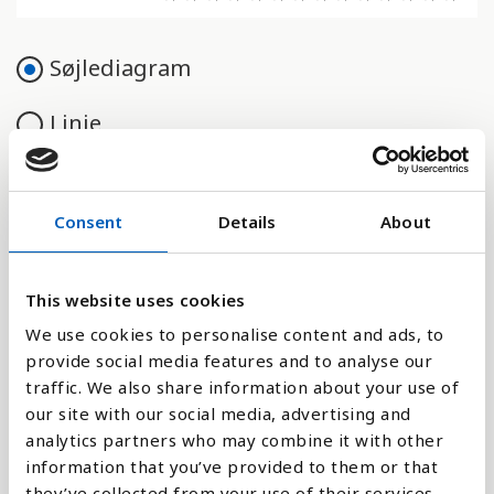
Søjlediagram
Linje
Flade
Consent
Details
About
This website uses cookies
Sammenligne med:
We use cookies to personalise content and ads, to
provide social media features and to analyse our
traffic. We also share information about your use of
our site with our social media, advertising and
Forklaring
analytics partners who may combine it with other
information that you’ve provided to them or that
Landene bliver evalueret udfra en check-liste med
they’ve collected from your use of their services.