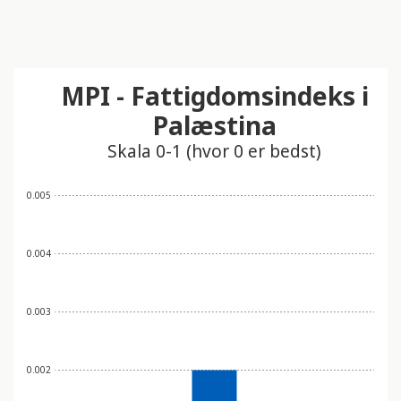
MPI - Fattigdomsindeks i
Palæstina
Skala 0-1 (hvor 0 er bedst)
0.005
0.004
0.003
0.002