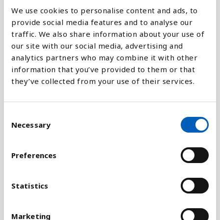
We use cookies to personalise content and ads, to
provide social media features and to analyse our
Forklaring
traffic. We also share information about your use of
our site with our social media, advertising and
Når man beregner MPI fortæller tallene både, hvor
analytics partners who may combine it with other
mange mennesker der er fattige i et land, og hvad
information that you’ve provided to them or that
det gennemsnitslige fattige menneske i det
they’ve collected from your use of their services.
pågældende land mangler for at få forbedret sine
levevilkår.
C
Forskellen mellem Human Development Index
Necessary
o
(HDI) og MPI er, at man vurderer kendetegnene;
n
sundhed, uddannelse og levestandard i forhold til
s
Preferences
hinanden. Det betyder for eksempel, at hvis et
e
menneske er underernæret eller ikke går i skole,
n
så er det en mere alvorlig form for fattigdom, end
t
Statistics
hvis man mangler elektricitet og telefon, der man
S
bor.
Hvordan måler vi fattigdom og hvem er de
e
Marketing
fattige?