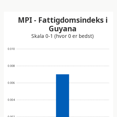
MPI - Fattigdomsindeks i
Guyana
Skala 0-1 (hvor 0 er bedst)
0.010
0.008
0.006
0.004
0.002