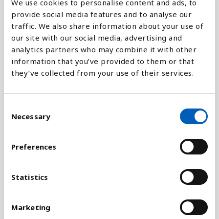
We use cookies to personalise content and ads, to
Forklaring
provide social media features and to analyse our
traffic. We also share information about your use of
Når man beregner MPI fortæller tallene både, hvor
our site with our social media, advertising and
mange mennesker der er fattige i et land, og hvad
analytics partners who may combine it with other
det gennemsnitslige fattige menneske i det
information that you’ve provided to them or that
pågældende land mangler for at få forbedret sine
they’ve collected from your use of their services.
levevilkår.
Forskellen mellem Human Development Index
C
Necessary
(HDI) og MPI er, at man vurderer kendetegnene;
o
sundhed, uddannelse og levestandard i forhold til
n
hinanden. Det betyder for eksempel, at hvis et
s
Preferences
e
menneske er underernæret eller ikke går i skole,
n
så er det en mere alvorlig form for fattigdom, end
t
Statistics
hvis man mangler elektricitet og telefon, der man
S
bor.
Hvordan måler vi fattigdom og hvem er de
e
fattige?
Marketing
l