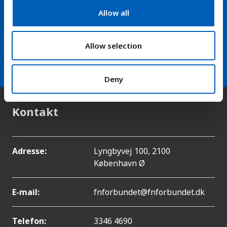
Hold dig opdateret på nyheder
t
Allow all
fra FN-forbundet
i
o
n
arrow_forward
Allow selection
Modtag vores nyhedsbrev
Deny
Kontakt
Adresse:
Lyngbyvej 100, 2100
København Ø
E-mail:
fnforbundet@fnforbundet.dk
Telefon:
3346 4690