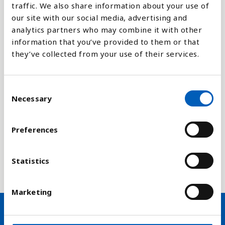
traffic. We also share information about your use of
our site with our social media, advertising and
Forklaring
analytics partners who may combine it with other
information that you’ve provided to them or that
Infrastruktur og økonomisk udvikling er afhængig
they’ve collected from your use of their services.
af informations- og kommunikationsteknologi.
Andelen af befolkningen, der dækkes af et
mobilnetværk er derfor en god indikator på
C
udvikling.
Necessary
o
n
Tallene er en indikator for FN's Verdensmål,
s
delmål 9c1, at øge adgangen til informations- og
Preferences
e
kommunikationsteknologi betydelig og arbejde for,
n
at de mindst udviklede lande får almen og rimelig
t
Statistics
adgang til internettet inden 2020.
S
e
Marketing
l
e
c