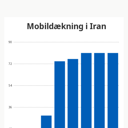
Mobildækning i Iran
90
72
54
36