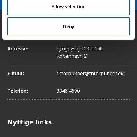
n
Allow selection
Kontakt
Deny
Adresse:
Lyngbyvej 100, 2100
København Ø
E-mail:
fnforbundet@fnforbundet.dk
Telefon:
3346 4690
Nyttige links