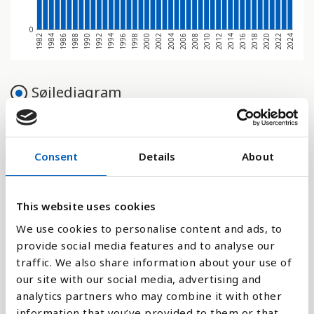
0
2022
2018
2014
2010
2006
2002
1998
1994
1990
1986
1982
2024
2020
2016
2012
2008
2004
2000
1996
1992
1988
1984
Søjlediagram
Linje
Consent
Details
About
Flade
This website uses cookies
We use cookies to personalise content and ads, to
Sammenligne med:
provide social media features and to analyse our
traffic. We also share information about your use of
our site with our social media, advertising and
analytics partners who may combine it with other
information that you’ve provided to them or that