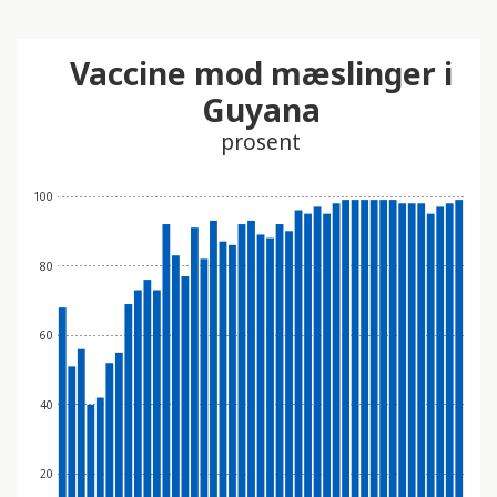
Vaccine mod mæslinger i
Guyana
prosent
100
80
60
40
20