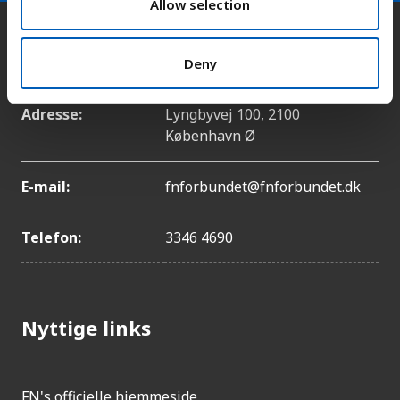
n
Allow selection
Kontakt
Deny
Adresse:
Lyngbyvej 100, 2100
København Ø
E-mail:
fnforbundet@fnforbundet.dk
Telefon:
3346 4690
Nyttige links
FN's officielle hjemmeside