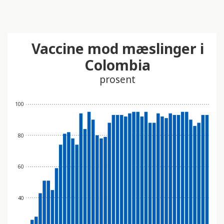
Vaccine mod mæslinger i
Colombia
prosent
100
80
60
40