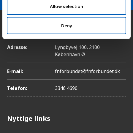
n
Allow selection
Kontakt
Deny
Adresse:
Lyngbyvej 100, 2100
København Ø
E-mail:
fnforbundet@fnforbundet.dk
Telefon:
3346 4690
Nyttige links