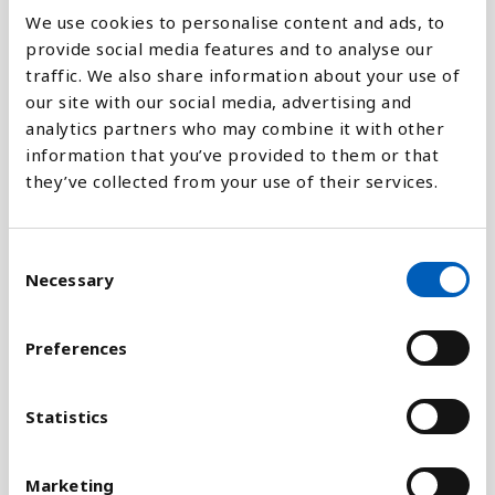
Forklaring
We use cookies to personalise content and ads, to
provide social media features and to analyse our
traffic. We also share information about your use of
Malariaparasitten spredes af myg, som trives
our site with our social media, advertising and
bedst i varme, fugtige områder.
analytics partners who may combine it with other
information that you’ve provided to them or that
Klimaforandringer, såsom øget temperatur, nedbør
they’ve collected from your use of their services.
og fugtighed, forlænger malariamyggens levetid.
FN's Miljøprogram (UNEP) forventer derfor, at
sygdommen vil sprede sig yderligere i de
C
kommende år.
Necessary
o
Indikatoren viser antallet af nye tilfælde af malaria
n
per 100.000 indbyggere hvert år. Antallet af
s
Preferences
indberettede tilfælde er justeret for at tage højde
e
for ufuldstændige rapporteringssystemer,
n
patienter der søger behandling i den private sektor,
t
Statistics
selvmedicinering, patienter som ikke søger hjælp,
S
og overdiagnosticering gennem mangel på
e
Marketing
bekræftelse fra laboratorie.