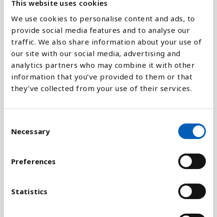
This website uses cookies
Forklaring
We use cookies to personalise content and ads, to
provide social media features and to analyse our
traffic. We also share information about your use of
our site with our social media, advertising and
De Forenede Nationers Bæredygtige
analytics partners who may combine it with other
Udviklingsløsningsnetværk (SDSN) har oprettet en
information that you’ve provided to them or that
indeks og en årlig lykkeberetning, World
they’ve collected from your use of their services.
Happiness Report.
Her rangeres lande baseret på hvor
C
lykkelig befolkningen er. Omkring 3000 mennesker
Necessary
o
i hvert land er blevet bedt om at vurdere deres
n
nuværende liv på en skala fra 0 til 10, hvor 0 er det
s
Preferences
værst mulige liv og ti er det bedst mulige liv. Jo
e
tættere landets score er 10, jo lykkeligere
n
befolkningen.
t
Statistics
S
De seks forskellige forhold, der måles i
e