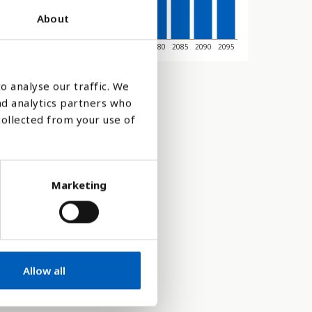
About
45
2050
2055
2060
2065
2070
2075
2080
2085
2090
2095
o analyse our traffic. We
nd analytics partners who
collected from your use of
Marketing
Allow all