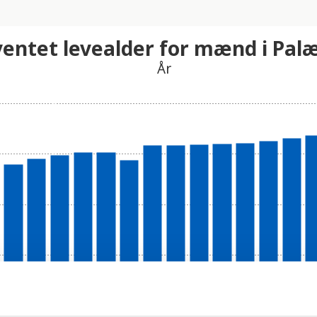
entet levealder for mænd i Pal
År