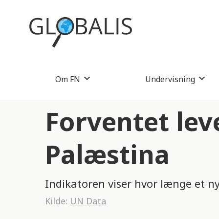
Om FN
Undervisning
Forventet lev
Palæstina
Indikatoren viser hvor længe et n
Kilde:
UN Data