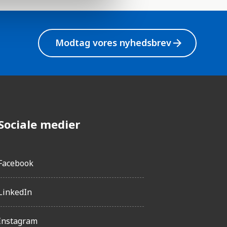
Modtag vores nyhedsbrev
arrow_forward
Sociale medier
Facebook
LinkedIn
Instagram