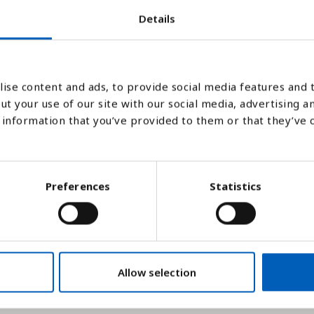
Details
2000
2005
2010
2015
2020
2025
2026
2027
2028
2029
2030
2035
2040
20
ise content and ads, to provide social media features and t
Søjlediagram
Linje
Flade
ut your use of our site with our social media, advertising a
information that you’ve provided to them or that they’ve 
Preferences
Statistics
Allow selection