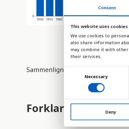
Consent
0
1950
1955
1960
1965
1970
1975
1980
1985
1990
1995
This website uses cookies
We use cookies to personal
also share information abo
may combine it with other 
their services.
Sammenligne med:
C
Necessary
o
n
s
e
Forklaring
n
t
Deny
S
e