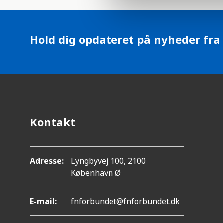
l
e
c
Hold dig opdateret på nyheder fra
t
i
o
n
Kontakt
Adresse:
Lyngbyvej 100, 2100
København Ø
E-mail:
fnforbundet@fnforbundet.dk