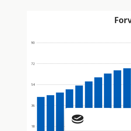
Forv
90
72
54
36
18