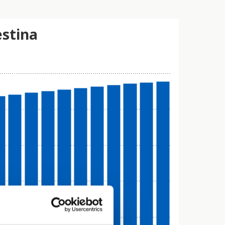
æstina