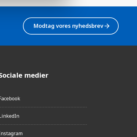
Modtag vores nyhedsbrev
arrow_forward
Sociale medier
Facebook
LinkedIn
Instagram