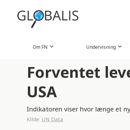
Om FN
Undervisning
Forventet lev
USA
Indikatoren viser hvor længe et n
Kilde:
UN Data