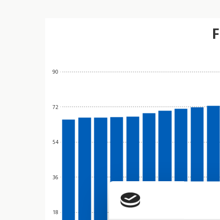
F
90
72
54
36
18