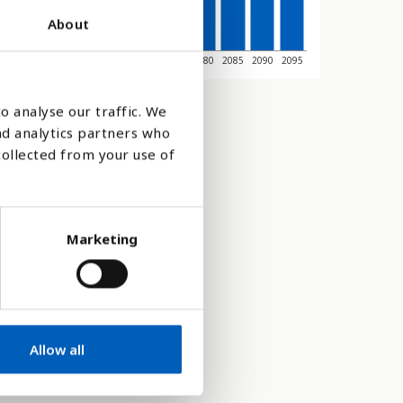
About
45
2050
2055
2060
2065
2070
2075
2080
2085
2090
2095
o analyse our traffic. We
nd analytics partners who
collected from your use of
Marketing
Allow all