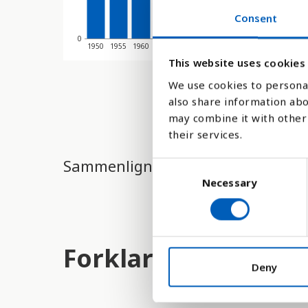
Consent
0
1950
1955
1960
1965
1970
1975
1980
1985
1990
1995
This website uses cookies
We use cookies to personal
also share information abo
may combine it with other 
their services.
Sammenligne med:
C
Necessary
o
n
s
e
Forklaring
n
t
Deny
S
e