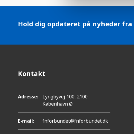
l
e
c
Hold dig opdateret på nyheder fra
t
i
o
n
Kontakt
Adresse:
Lyngbyvej 100, 2100
København Ø
E-mail:
fnforbundet@fnforbundet.dk