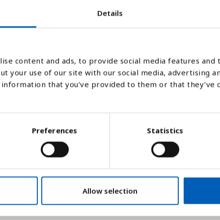
Details
2000
2005
2010
2015
2020
2025
2026
2027
2028
2029
2030
2035
2040
20
ise content and ads, to provide social media features and t
Søjlediagram
Linje
Flade
ut your use of our site with our social media, advertising a
information that you’ve provided to them or that they’ve 
Preferences
Statistics
Allow selection