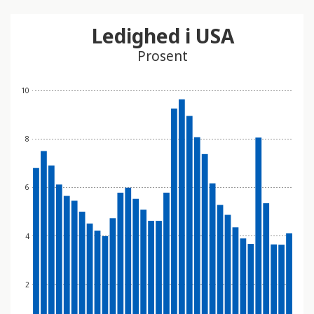
Ledighed i USA
Prosent
10
8
6
4
2