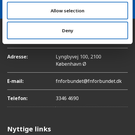
o
n
Allow selection
Deny
Kontakt
Adresse:
Lyngbyvej 100, 2100
København Ø
E-mail:
fnforbundet@fnforbundet.dk
Telefon:
3346 4690
Nyttige links