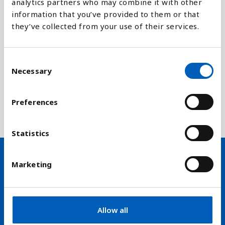
Forklaring
analytics partners who may combine it with other
information that you’ve provided to them or that
Den aldersmæssige sammensætning af
they’ve collected from your use of their services.
arbejdsstyrken varierer til en vis grad fra land til
land, men omfatter hovedsageligt alle
arbejdsdygtige over 15 år. Statistikken er
C
Necessary
o
udarbejdet af Den Internationale
n
Arbejdsorganisation (ILO) og er baseret på
s
stikprøver af arbejdsstyrken i de pågældende
Preferences
e
lande.
n
t
Statistics
S
e
Marketing
l
Hold dig opdateret på nyheder
e
fra FN-forbundet
c
t
Allow all
arrow_forward
Modtag vores nyhedsbrev
i