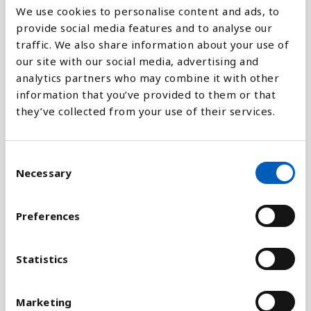
We use cookies to personalise content and ads, to
provide social media features and to analyse our
Forklaring
traffic. We also share information about your use of
our site with our social media, advertising and
Indikatoren er sat sammen af lederstillinger både i
analytics partners who may combine it with other
højere og lavere grad, og i forskellige sektorer. Det
information that you’ve provided to them or that
er store forskelle på andelen af kvinder i ledende
they’ve collected from your use of their services.
stillinger for eksempel i offentlig og privat sektor,
hvilket indikatoren ikke formår at medtage. Derfor
kan det være vanskeligt at måle reelle positioner
C
og magt ad fra disse tal. Tallene bliver indsamlet
Necessary
o
af FN's arbejdslivsorganisation, ILO.
n
s
Preferences
Indikatoren 5.5.2 måler FN's Verdensmål 5, som
e
blandt andet handler om at sikre kvinder
n
fuldstændig og reel deltagelse og lige muligheder
t
Statistics
for ledende stillinger på alle niveauer i
S
beslutningsprocesserne i det politiske,
e
Marketing
økonomiske og offentlige liv.
l