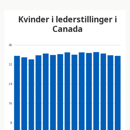
Kvinder i lederstillinger i
Canada
40
32
24
16
8