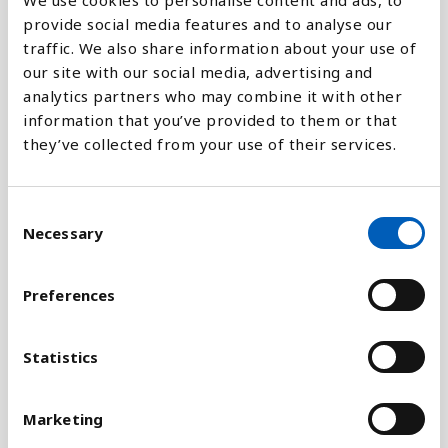
We use cookies to personalise content and ads, to
Forklaring
provide social media features and to analyse our
traffic. We also share information about your use of
Indikatoren er sat sammen af lederstillinger både i
our site with our social media, advertising and
højere og lavere grad, og i forskellige sektorer. Det
analytics partners who may combine it with other
er store forskelle på andelen af kvinder i ledende
information that you’ve provided to them or that
stillinger for eksempel i offentlig og privat sektor,
they’ve collected from your use of their services.
hvilket indikatoren ikke formår at medtage. Derfor
kan det være vanskeligt at måle reelle positioner
og magt ad fra disse tal. Tallene bliver indsamlet
C
Necessary
af FN's arbejdslivsorganisation, ILO.
o
n
Indikatoren 5.5.2 måler FN's Verdensmål 5, som
s
Preferences
blandt andet handler om at sikre kvinder
e
fuldstændig og reel deltagelse og lige muligheder
n
for ledende stillinger på alle niveauer i
t
Statistics
beslutningsprocesserne i det politiske,
S
økonomiske og offentlige liv.
e
Marketing
l