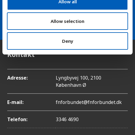
fra FN-forbundet
Allow all
i
o
arrow_forward
Modtag vores nyhedsbrev
n
Allow selection
Deny
Kontakt
Adresse:
Lyngbyvej 100, 2100
København Ø
E-mail:
fnforbundet@fnforbundet.dk
Telefon:
3346 4690