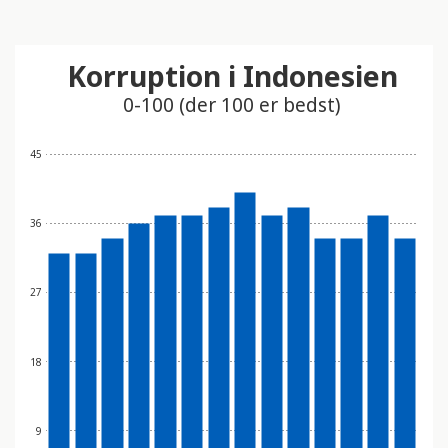
Korruption i Indonesien
0-100 (der 100 er bedst)
45
36
27
18
9