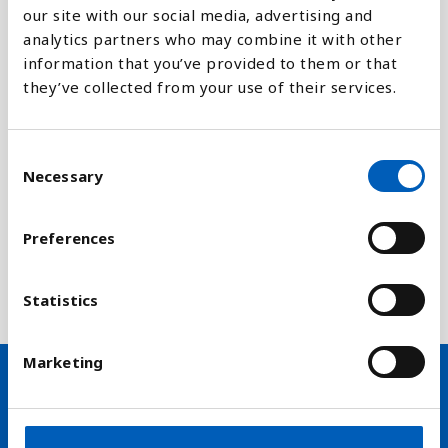
our site with our social media, advertising and
Forklaring
analytics partners who may combine it with other
information that you’ve provided to them or that
Skalaen går fra 0 (meget korrupt) til 100 (helt rent).
they’ve collected from your use of their services.
Indikatoren omfatter korruption i den offentlige
sektor (f.eks Politi, uddannelse og
sundhedssystemet, udgifter til offentlig service af
C
virksomheden), og i politik.
Necessary
o
n
Skalaen blev ændret i 2012, så vi kan ikke
s
Preferences
sammenligne med tidligere år. Hvis du vil se ældre
e
tall, kan du besøge linket til højre - Transparency
n
International
t
Statistics
S
e
Marketing
l
e
Hold dig opdateret på nyheder
c
t