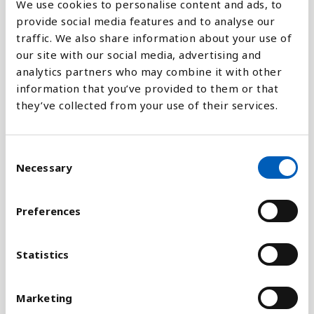
We use cookies to personalise content and ads, to
Forklaring
provide social media features and to analyse our
FNs 2015 mål, nummer 8 sætter blandt andet fokus
traffic. We also share information about your use of
på at folk skal have adgang til information og
our site with our social media, advertising and
kommunikation.
analytics partners who may combine it with other
information that you’ve provided to them or that
Målet handler om samarbejde mellem lande for at
they’ve collected from your use of their services.
sikre udvikling, og om at rige lande må bistå
fattigere lande i at give så mange som muligt
C
adgang til ny teknologi.
Necessary
o
At gøre information og kommunikation tilgængeligt
n
s
for indbyggere i et land, er en del af FNs
Preferences
e
bæredygtighedsmål nummer 9, der er et delmål om
n
at øge tilgangen til informations- og
t
Statistics
kommunikations-teknologi betydeligt, og arbejde
S
for at de mindst udviklede lande får almen og
e
rimelig tilgang til internettet inden 2020.
Marketing
l