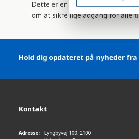
Dette er en indikator for FN's 
S
e
om at sikre lige adgang for alle t
l
e
c
t
i
Hold dig opdateret på nyheder fra
o
n
Kontakt
Adresse:
Lyngbyvej 100, 2100