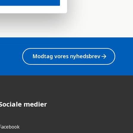
 at nå målet
Modtag vores nyhedsbrev
arrow_forward
Sociale medier
Facebook