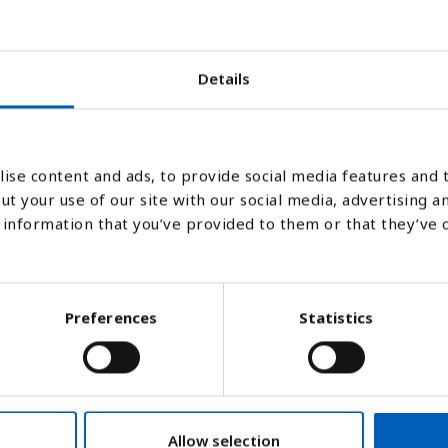
Details
009
2010
2011
2012
2013
2014
2015
2016
2017
Søjlediagram
Linje
Flade
ise content and ads, to provide social media features and t
ut your use of our site with our social media, advertising a
information that you’ve provided to them or that they’ve 
Preferences
Statistics
Allow selection