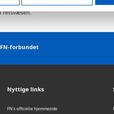
Verdensmål nummer 16.3.2, som hjælper med
il retsvæsen.
 FN-forbundet
Nyttige links
FN's officielle hjemmeside