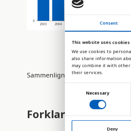
0
Consent
2003
2004
2005
2006
2007
2008
2
This website uses cookies
We use cookies to personal
also share information abo
may combine it with other 
their services.
Sammenligne med:
C
Necessary
o
n
s
Forklaring
e
n
t
Deny