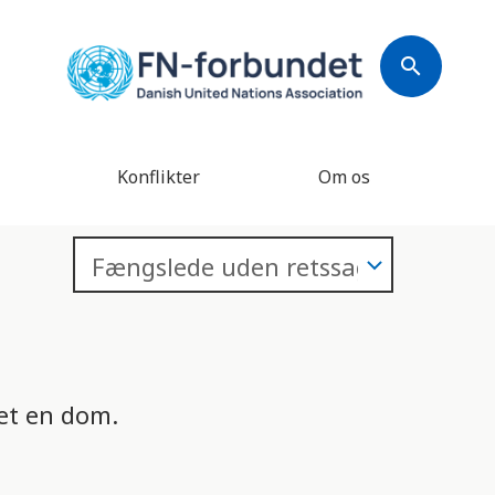
search
Konflikter
Om os
ået en dom.