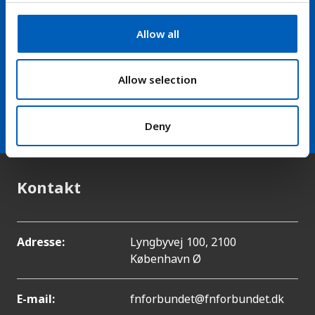
c
t
Allow all
Hold dig opdateret på nyheder
i
fra FN-forbundet
o
n
Allow selection
arrow_forward
Modtag vores nyhedsbrev
Deny
Kontakt
Adresse:
Lyngbyvej 100, 2100
København Ø
E-mail:
fnforbundet@fnforbundet.dk