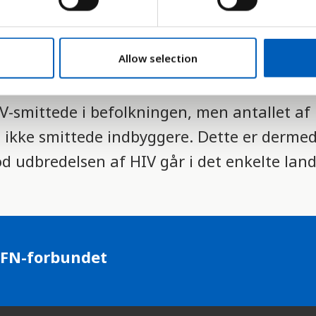
miene af aids, tuberkulose, malaria og for
pe hepatitis, vandbårne og andre smitso
Allow selection
V-smittede i befolkningen, men antallet af 
0 ikke smittede indbyggere. Dette er derme
 udbredelsen af HIV går i det enkelte land
 FN-forbundet