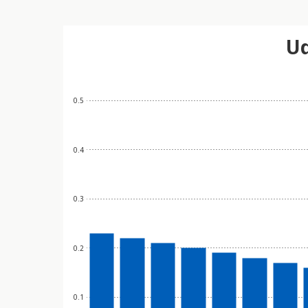
Ud
0.5
0.4
0.3
0.2
0.1