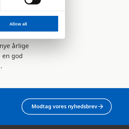
sømte
mme
Allow all
nye årlige
d en god
.
Modtag vores nyhedsbrev
arrow_forward