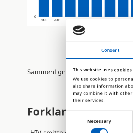
0
2000
2001
2002
2003
2004
2005
2006
Consent
This website uses cookies
Sammenligne med:
We use cookies to personal
also share information abo
may combine it with other 
their services.
Forklaring
C
Necessary
o
n
HIV-smitte og aids udgør en st