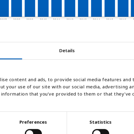
2007
2008
2009
2010
2011
2012
2013
2014
2015
2016
Søjlediagram
Linje
Flade
Details
ise content and ads, to provide social media features and t
ut your use of our site with our social media, advertising a
information that you’ve provided to them or that they’ve 
Preferences
Statistics
or trussel mod mange samfund. FNs bæredyg