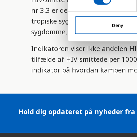
s
nr 3.3 er derfor at standse epide
e
n
tropiske sygdomme, samt bekæm
t
Deny
sygdomme, inden 2030
S
e
l
Indikatoren viser ikke andelen HI
e
tilfælde af HIV-smittede per 100
c
indikator på hvordan kampen mod
t
i
o
n
Hold dig opdateret på nyheder fra