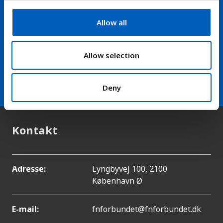
c
t
Hold dig opdateret på nyheder
Allow all
i
fra FN-forbundet
o
n
Allow selection
arrow_forward
Modtag vores nyhedsbrev
Deny
Kontakt
Adresse:
Lyngbyvej 100, 2100
København Ø
E-mail:
fnforbundet@fnforbundet.dk