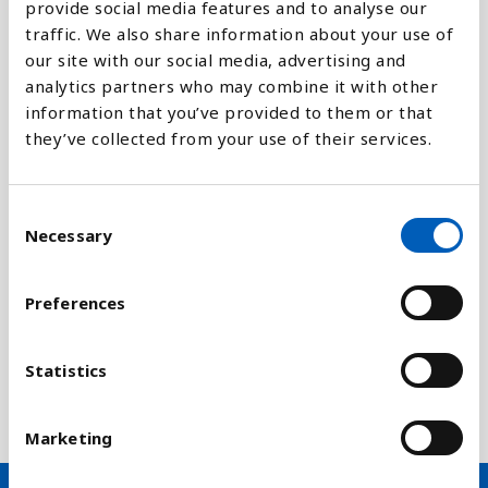
provide social media features and to analyse our
traffic. We also share information about your use of
Forklaring
our site with our social media, advertising and
HIV-smitte og aids udgør en stor trussel mod
analytics partners who may combine it with other
mange samfund. FNs bæredygtighedsmål nr 3.3 er
information that you’ve provided to them or that
derfor at standse epidemiene af aids, tuberkulose,
they’ve collected from your use of their services.
malaria og forsømte tropiske sygdomme, samt
bekæmpe hepatitis, vandbårne og andre
C
smitsomme sygdomme, inden 2030
Necessary
o
n
Indikatoren viser ikke andelen HIV-smittede i
s
befolkningen, men antallet af nye årlige tilfælde af
Preferences
e
HIV-smittede per 1000 ikke smittede indbyggere.
n
Dette er dermed en god indikator på hvordan
t
Statistics
kampen mod udbredelsen af HIV går i det enkelte
S
land.
e
Marketing
l
e