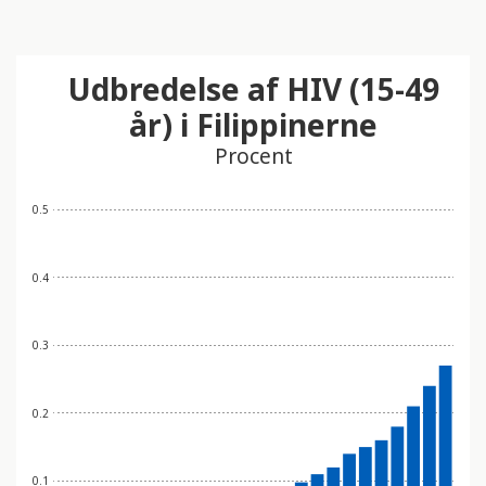
Udbredelse af HIV (15-49
år) i Filippinerne
Procent
0.5
0.4
0.3
0.2
0.1