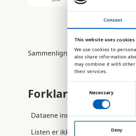
2014
2015
2016
Consent
This website uses cookies
We use cookies to personal
Sammenligne med:
also share information abo
may combine it with other 
their services.
C
Forklaring
Necessary
o
n
s
Dataene indsamles og offentligg
e
n
t
Deny
Listen er ikke komplet, da der er