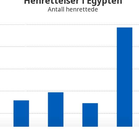
Henrettelser i Egypten
Antall henrettede