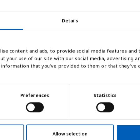
2017
2018
2019
2020
Søjlediagram
Linje
Flade
Details
ise content and ads, to provide social media features and t
ut your use of our site with our social media, advertising a
information that you’ve provided to them or that they’ve 
Preferences
Statistics
øres af
Amnesty International.
Allow selection
 mange lande, som ikke oplyser antallet af å