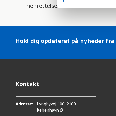
S
henrettelser.
e
l
e
c
t
i
Hold dig opdateret på nyheder fra
o
n
Kontakt
Adresse:
Lyngbyvej 100, 2100
København Ø