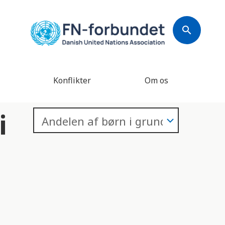
search
Konflikter
Om os
i