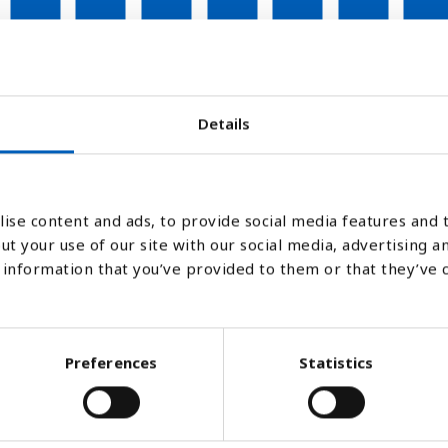
2006
2007
2008
2009
2010
2011
2012
Details
Søjlediagram
Linje
Flade
ise content and ads, to provide social media features and t
ut your use of our site with our social media, advertising a
information that you’ve provided to them or that they’ve 
Preferences
Statistics