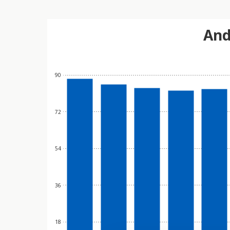
And
90
72
54
36
18