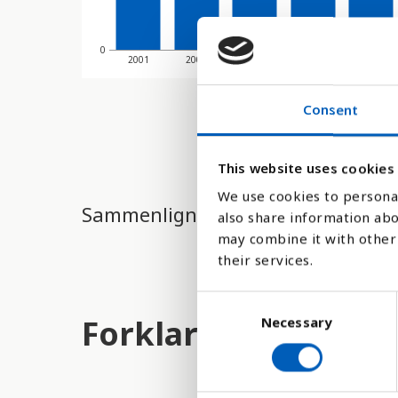
0
2001
2002
2003
2004
2005
Consent
This website uses cookies
We use cookies to personal
Sammenligne med:
also share information abo
may combine it with other 
their services.
C
Forklaring
Necessary
o
n
s
e