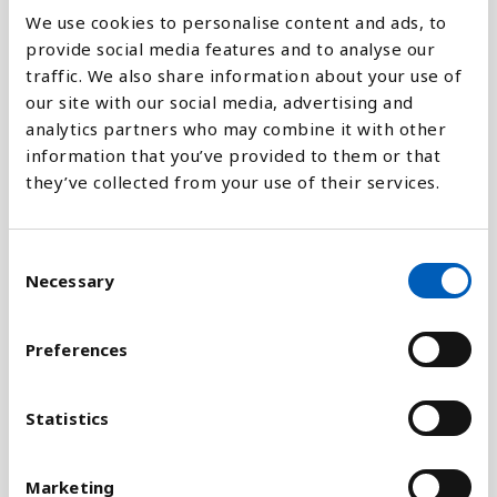
Forklaring
We use cookies to personalise content and ads, to
provide social media features and to analyse our
traffic. We also share information about your use of
Indekset er baseret på i alt 24 indikatorer, blandt
our site with our social media, advertising and
andet adgang til håndvåben, militære udgifter,
analytics partners who may combine it with other
lokal korruption og graden af respekt for
information that you’ve provided to them or that
menneskerettighederne. Undervejs blev der gjort
they’ve collected from your use of their services.
forsøg på at identificere faktorer, der er nødvendige
for at skabe et fredeligt samfund. Velfungerende
demokrati, godt uddannelsessystem og en høj
C
levestandard er forhold, som de fredeligste lande
Necessary
o
ofte har til fælles. Selv om USA har mange af disse
n
funktioner, får landet en dårlig placering på
s
Preferences
indekset på grund af sin krigsførelse, og fordi en
e
en stor andel af bruttonationalproduktet (BNP)
n
bruges på militært udstyr. Desuden har landet
t
Statistics
mange mord og et stort antal mennesker i fængsel.
S
Arbejdet med indekset er udført af det britiske
e
Marketing
nyhedsmagasin The Economist.