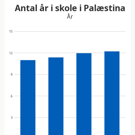
Antal år i skole i Palæstina
År
15
12
9
6
3