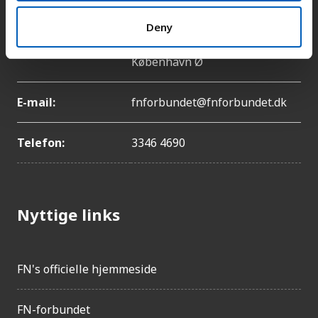
Deny
Adresse:
Lyngbyvej 100, 2100
København Ø
E-mail:
fnforbundet@fnforbundet.dk
Telefon:
3346 4690
Nyttige links
FN's officielle hjemmeside
FN-forbundet