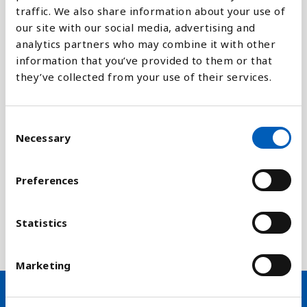
traffic. We also share information about your use of
Fødsler pr. 1.000 kvinder i alderen 15-19 år. Dette
our site with our social media, advertising and
indikerer frugtbarheden hos unge kvinder. Tallene
analytics partners who may combine it with other
viser ikke alle dimensioner ved teenagegraviditet,
information that you’ve provided to them or that
idet det udelukkende er levendefødte børn som er
they’ve collected from your use of their services.
regnet med. Dødfødte, spontanaborter og
fremkaldte aborter er ikke medtaget.
C
Indikatoren er en del af FNs bæredygtighedsmål
Necessary
o
nummer 3.7, som handler om at sikre almen tilgang
n
til tjenester knyttet til seksuel og reproduktiv
s
Preferences
helbred, herunder familieplanlægning og
e
tilhørende information og oplæring, og sikre at
n
reproduktiv helbred indarbejdes i nationale
t
Statistics
strategier og programmer inden 2030.
S
e
Marketing
l
e
c