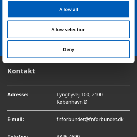
Hold dig opdateret på nyheder
t
Allow all
i
fra FN-forbundet
o
n
Allow selection
arrow_forward
Modtag vores nyhedsbrev
Deny
Kontakt
Adresse:
Lyngbyvej 100, 2100
København Ø
E-mail:
fnforbundet@fnforbundet.dk
Telefon:
3346 4690