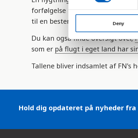
s
e
forfølgelse på grund af race, relig
n
til en bestemt social gruppe.
t
Deny
S
Du kan også finde oversigt over,
h
e
l
som er
på flugt i eget land har si
e
c
Tallene bliver indsamlet af FN's
t
i
o
n
Hold dig opdateret på nyheder fra