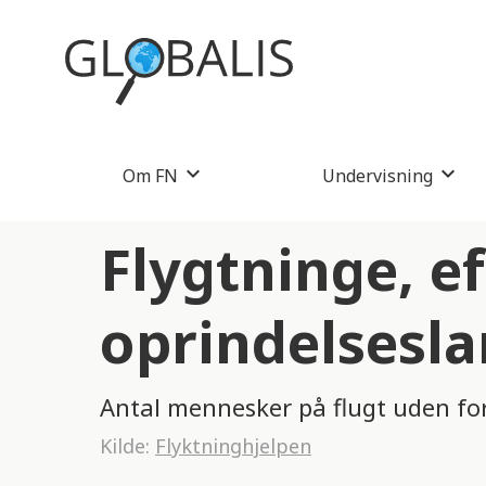
Om FN
Undervisning
Flygtninge, ef
oprindelsesl
Antal mennesker på flugt uden fo
Kilde:
Flyktninghjelpen