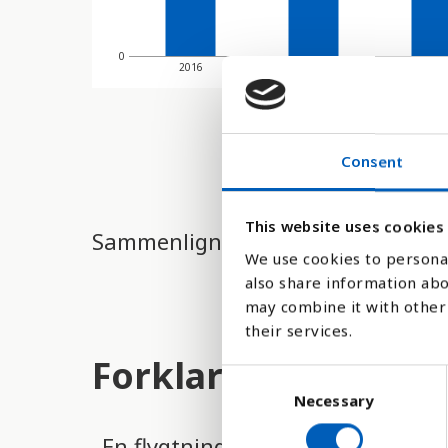
0
2016
2017
201
Consent
This website uses cookies
Sammenligne med:
We use cookies to personal
also share information abo
may combine it with other 
their services.
Forklaring
C
Necessary
o
n
En flygtning er en person, som er 