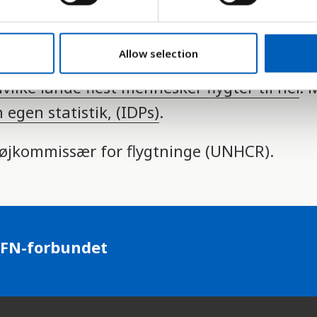
ion, nationalitet, politisk opfattelse eller t
Allow selection
vilke lande flest mennesker flygter til her
. 
n egen statistik, (IDPs)
.
 højkommissær for flygtninge (UNHCR).
 FN-forbundet