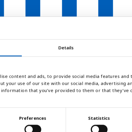
8
2019
2020
2021
Søjlediagram
Linje
Flade
Details
ise content and ads, to provide social media features and t
ut your use of our site with our social media, advertising a
information that you’ve provided to them or that they’ve 
Preferences
Statistics
flygtet fra sit hjemland og med rette frygte