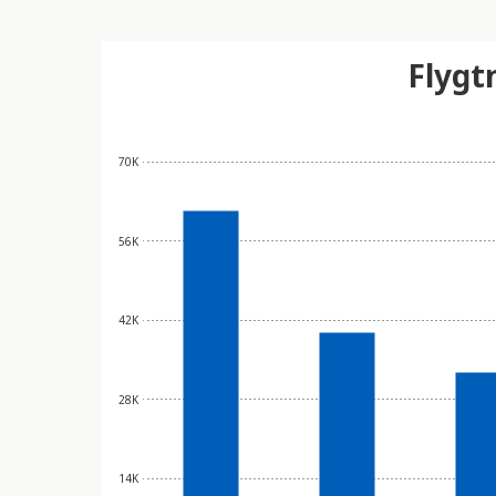
Flygt
70K
56K
42K
28K
14K