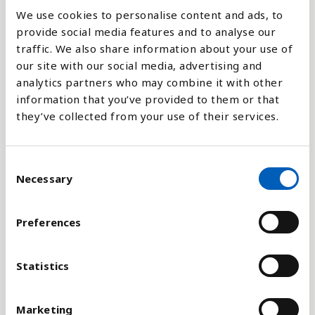
We use cookies to personalise content and ads, to
Forklaring
provide social media features and to analyse our
traffic. We also share information about your use of
FN's Højkommissariat for Flygtninge
our site with our social media, advertising and
(UNHCR) udgiver årligt denne oversigt over, hvor
analytics partners who may combine it with other
mange flygtninge, der findes i verden. Disse tal
information that you’ve provided to them or that
tager udgangspunkt i, at en flygtning har forladt
they’ve collected from your use of their services.
hjemlandet på grund af frygt for forfølgelse og har
søgt om opholdstilladelse i et andet land.
Opfattelsen af, at en flygtning skal have forladt
C
landet, kommer fra flygtningekonventionen
Necessary
o
og betyder, at UNHCR ikke fører statistik over, hvor
n
mange mennesker, der er på flugt i deres eget land,
s
Preferences
de såkaldt
internt fordrevne
(IDPs).
e
n
Flygtninge fra Palæstina og Vestbredden er ikke
t
Statistics
medtaget i dette diagram, da disse varetages af
S
FN's særlige organ for palæstinensiske flygtninge,
e
Marketing
UNRWA.