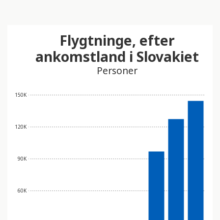
Flygtninge, efter
ankomstland i Slovakiet
Personer
150K
120K
90K
60K