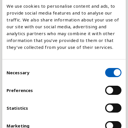
We use cookies to personalise content and ads, to
Forklaring
provide social media features and to analyse our
traffic. We also share information about your use of
FN's Højkommissariat for Flygtninge
our site with our social media, advertising and
(UNHCR) udgiver årligt denne oversigt over, hvor
analytics partners who may combine it with other
mange flygtninge, der findes i verden. Disse tal
information that you’ve provided to them or that
tager udgangspunkt i, at en flygtning har forladt
they’ve collected from your use of their services.
hjemlandet på grund af frygt for forfølgelse og har
søgt om opholdstilladelse i et andet land.
Opfattelsen af, at en flygtning skal have forladt
C
landet, kommer fra flygtningekonventionen
Necessary
o
og betyder, at UNHCR ikke fører statistik over, hvor
n
mange mennesker, der er på flugt i deres eget land,
s
Preferences
de såkaldt
internt fordrevne
(IDPs).
e
n
Flygtninge fra Palæstina og Vestbredden er ikke
t
Statistics
medtaget i dette diagram, da disse varetages af
S
FN's særlige organ for palæstinensiske flygtninge,
e
Marketing
UNRWA.