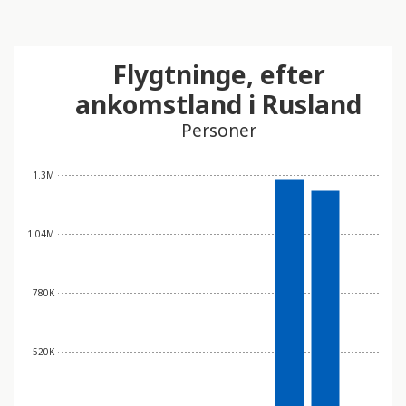
Flygtninge, efter
ankomstland i Rusland
Personer
1.3M
1.04M
780K
520K