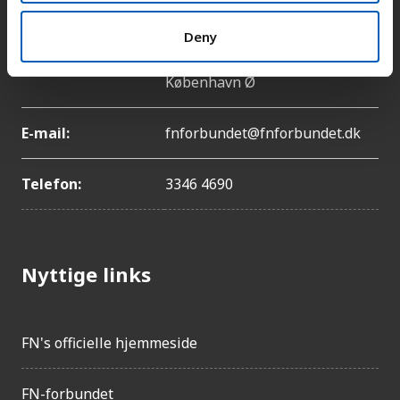
Deny
Adresse:
Lyngbyvej 100, 2100
København Ø
E-mail:
fnforbundet@fnforbundet.dk
Telefon:
3346 4690
Nyttige links
FN's officielle hjemmeside
FN-forbundet