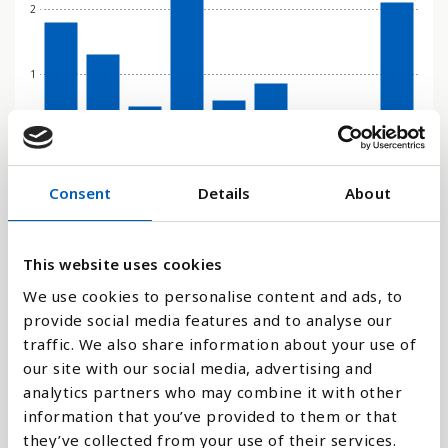
2
1
0
2004
2005
2006
2007
2009
2010
2011
2016
2023
Consent
Details
About
Søjlediagram
Linje
This website uses cookies
We use cookies to personalise content and ads, to
Flade
provide social media features and to analyse our
traffic. We also share information about your use of
our site with our social media, advertising and
analytics partners who may combine it with other
information that you’ve provided to them or that
Sammenligne med:
they’ve collected from your use of their services.