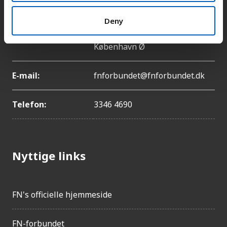
Deny
Adresse:
Lyngbyvej 100, 2100
København Ø
E-mail:
fnforbundet@fnforbundet.dk
Telefon:
3346 4690
Nyttige links
FN's officielle hjemmeside
FN-forbundet