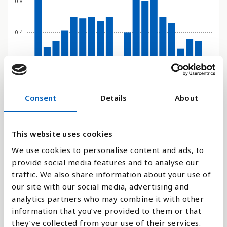
0.8
0.4
0
2007
2014
2021
1992
2009
2016
2004
2011
2018
2006
2013
2020
2008
2015
2022
1996
2010
2017
2005
2012
2019
Consent
Details
About
Søjlediagram
Linje
This website uses cookies
We use cookies to personalise content and ads, to
Flade
provide social media features and to analyse our
traffic. We also share information about your use of
our site with our social media, advertising and
analytics partners who may combine it with other
information that you’ve provided to them or that
Sammenligne med:
they’ve collected from your use of their services.