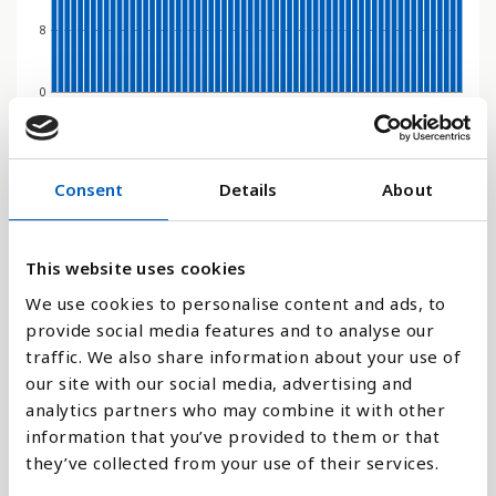
8
0
1970
1991
2012
1979
2000
2021
1967
1988
2009
1976
1997
2018
1964
1985
2006
1973
1994
2015
1961
1982
2003
Søjlediagram
Consent
Details
About
Linje
This website uses cookies
Flade
We use cookies to personalise content and ads, to
provide social media features and to analyse our
traffic. We also share information about your use of
our site with our social media, advertising and
analytics partners who may combine it with other
Sammenligne med:
information that you’ve provided to them or that
they’ve collected from your use of their services.