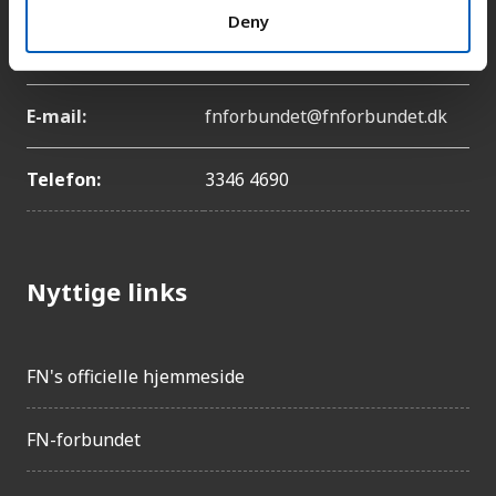
Deny
Adresse:
Lyngbyvej 100, 2100
København Ø
E-mail:
fnforbundet@fnforbundet.dk
Telefon:
3346 4690
Nyttige links
FN's officielle hjemmeside
FN-forbundet