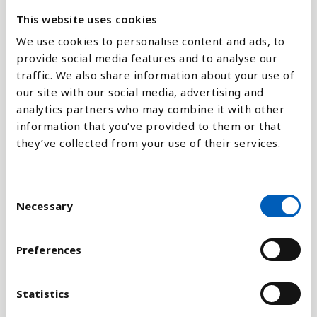
This website uses cookies
Forklaring
We use cookies to personalise content and ads, to
Mere end 90 procent af børn, der dør, før de er fyldt
provide social media features and to analyse our
18, dør før de er fem år gamle. Børn i denne
traffic. We also share information about your use of
aldersgruppe er meget sårbare, og antallet af børn,
our site with our social media, advertising and
der bliver mere end fem år siger meget om, hvor
analytics partners who may combine it with other
godt et samfund fungerer som en helhed, både
information that you’ve provided to them or that
socialt, økonomisk, sundheds- og miljømæssigt.
they’ve collected from your use of their services.
Tallene er indsamlet fra nationale statistikker af
FN's Børnefond (UNICEF),
C
Verdenssundhedsorganisationen (WHO) og FN's
Necessary
o
Befolkningsfond (UNFPA).
n
s
Statistikken er en indikator for FNs
Preferences
e
bæredygtighedsmål nr. 3, som har som delmål at få
n
stoppet dødsfald inden 2030, som kan forhindres
t
Statistics
blandt nyfødte og børn under fem år, med et fælles
S
mål for alle lande om at reducere dødeligheden