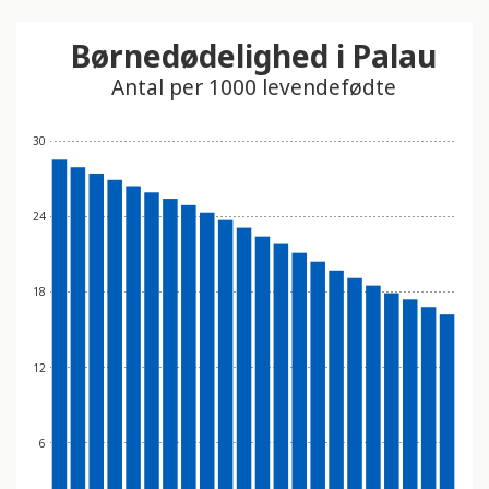
Børnedødelighed i Palau
Antal per 1000 levendefødte
30
24
18
12
6