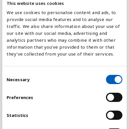
Forklaring
This website uses cookies
We use cookies to personalise content and ads, to
Mere end 90 procent af børn, der dør, før de er fyldt
provide social media features and to analyse our
18, dør før de er fem år gamle. Børn i denne
traffic. We also share information about your use of
aldersgruppe er meget sårbare, og antallet af børn,
our site with our social media, advertising and
der bliver mere end fem år siger meget om, hvor
analytics partners who may combine it with other
godt et samfund fungerer som en helhed, både
information that you’ve provided to them or that
socialt, økonomisk, sundheds- og miljømæssigt.
they’ve collected from your use of their services.
Tallene er indsamlet fra nationale statistikker af
FN's Børnefond (UNICEF),
Verdenssundhedsorganisationen (WHO) og FN's
C
Befolkningsfond (UNFPA).
Necessary
o
n
Statistikken er en indikator for FNs
s
Preferences
bæredygtighedsmål nr. 3, som har som delmål at få
e
stoppet dødsfald inden 2030, som kan forhindres
n
blandt nyfødte og børn under fem år, med et fælles
t
Statistics
mål for alle lande om at reducere dødeligheden
S
blandt nyfødte til højst 12 per 1000 levendefødte og
e