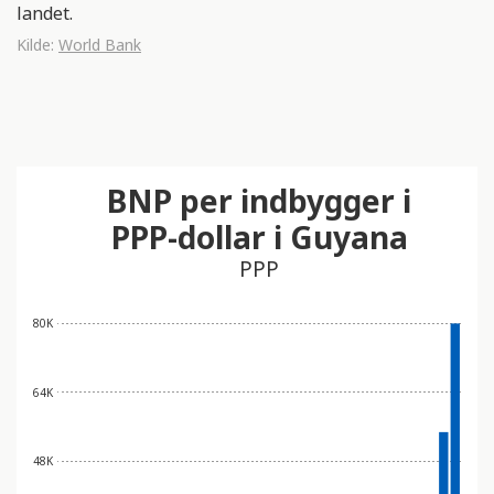
landet.
Kilde:
World Bank
BNP per indbygger i
PPP-dollar i Guyana
PPP
80K
64K
48K