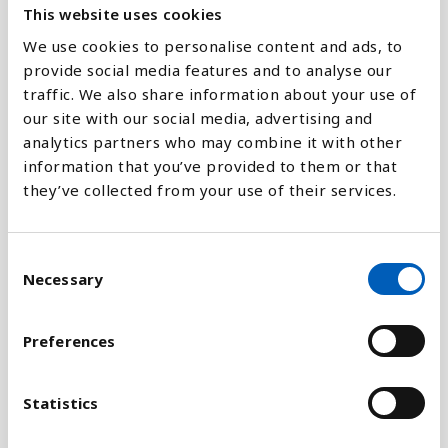
This website uses cookies
Sammenligne med:
We use cookies to personalise content and ads, to
provide social media features and to analyse our
traffic. We also share information about your use of
our site with our social media, advertising and
Forklaring
analytics partners who may combine it with other
information that you’ve provided to them or that
Her er bruttonationalproduktet (BNP) per
they’ve collected from your use of their services.
indbygger udtrykt i såkaldte PPP-dollars. PPP står
for Purchasing Power Parities, eller
købekraftsenheder på dansk Når man måler BNP
C
ved hjælp af PPP, tager man hensyn til prisniveauet
Necessary
o
og købekraften i hvert enkelt land ved
n
udregningen. Enheden som er brugt (en
s
Preferences
international dollar) har samme købekraft overfor
e
BNP, som en US dollar har i USA.
n
t
Statistics
Denne omregning laver man for at gøre det
S
nemmere at kunne sammenligne velstanden