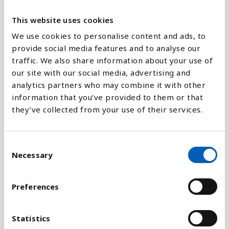
This website uses cookies
Forklaring
We use cookies to personalise content and ads, to
provide social media features and to analyse our
traffic. We also share information about your use of
our site with our social media, advertising and
analytics partners who may combine it with other
information that you’ve provided to them or that
they’ve collected from your use of their services.
Statistikken er en baseret på
Rødlisteindekset
("Red List Index")
fra organisationen International
Union for Conservation of Nature og viser i hvilken
C
Necessary
grad den lokale biodiversitet er i fare for
o
udryddelse.
n
s
Preferences
Tab af biodiversitet som følge af
e
jagt, byggeprojekter og klimaændringer er en stor
n
udfordring verden over. Mange krybdyr, fugle og
t
Statistics