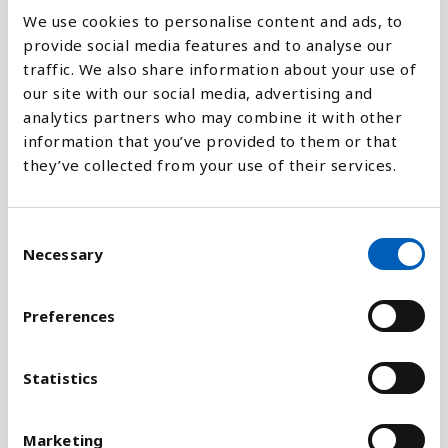
We use cookies to personalise content and ads, to
Forklaring
provide social media features and to analyse our
traffic. We also share information about your use of
Befolkningstætheden er beregnes ved at dividere
our site with our social media, advertising and
den samlede befolkning op i det samlede landareal.
analytics partners who may combine it with other
Så får du et tal, der ikke repræsenterer den
information that you’ve provided to them or that
faktiske befolkningstæthed, men som viser, hvor
they’ve collected from your use of their services.
mange indbyggere landet har per kvadratkilometer.
Tallene for de kommende år, som er gengivet her, er
C
taget fra FN's beregning for befolkninger og er
Necessary
o
baseret på, at andre faktorer, som
n
befolkningstilvækst, fertilitet, migration og
s
Preferences
dødelighed forbliver stabile. Beregningen omfatter
e
også tal for, hvordan befolkningstætheden i en
n
befolkning kan ændre sig, hvis disse faktorer
t
Statistics
skulle blive større eller mindre end tidligere
S
antaget. Disse tal kan du se ved at klikke på linket
e
Marketing
til UN Data nedenfor.