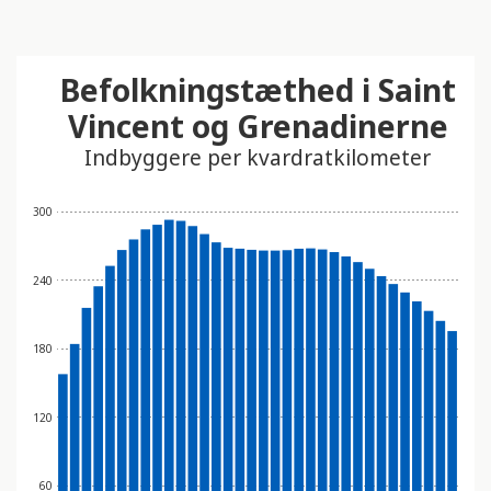
Befolkningstæthed i Saint
Vincent og Grenadinerne
Indbyggere per kvardratkilometer
300
240
180
120
60