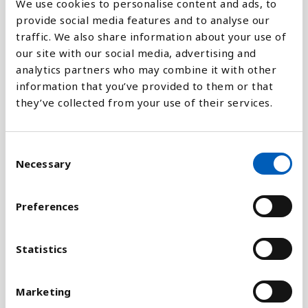
Forklaring
We use cookies to personalise content and ads, to
provide social media features and to analyse our
Befolkningstætheden er beregnes ved at dividere
traffic. We also share information about your use of
den samlede befolkning op i det samlede landareal.
our site with our social media, advertising and
Så får du et tal, der ikke repræsenterer den
analytics partners who may combine it with other
faktiske befolkningstæthed, men som viser, hvor
information that you’ve provided to them or that
mange indbyggere landet har per kvadratkilometer.
they’ve collected from your use of their services.
Tallene for de kommende år, som er gengivet her, er
taget fra FN's beregning for befolkninger og er
C
Necessary
baseret på, at andre faktorer, som
o
befolkningstilvækst, fertilitet, migration og
n
dødelighed forbliver stabile. Beregningen omfatter
s
Preferences
e
også tal for, hvordan befolkningstætheden i en
n
befolkning kan ændre sig, hvis disse faktorer
t
Statistics
skulle blive større eller mindre end tidligere
S
antaget. Disse tal kan du se ved at klikke på linket
e
til UN Data nedenfor.
Marketing
l