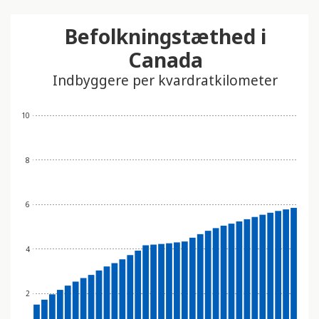
Befolkningstæthed i
Canada
Indbyggere per kvardratkilometer
10
8
6
4
2