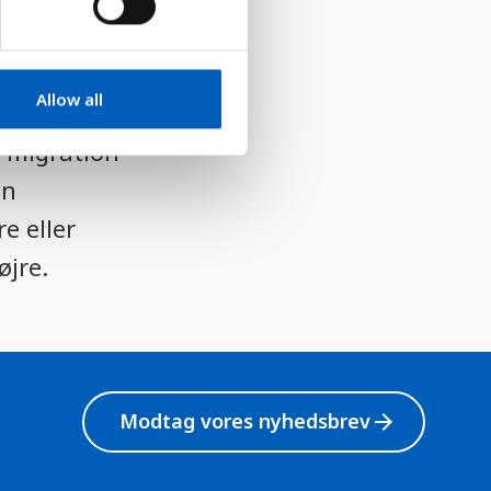
ner af, hvad
Allow all
ger for
, migration
an
e eller
øjre.
Modtag vores nyhedsbrev
arrow_forward