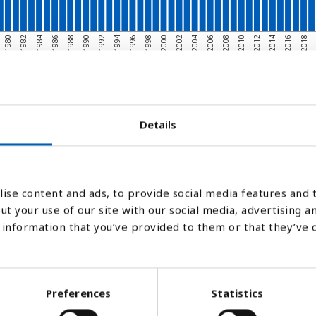
2010
1988
1998
2008
2018
1986
1996
2006
2016
1984
1994
2004
2014
1982
1992
2002
2012
1980
1990
2000
Søjlediagram
Linje
Flade
Details
ise content and ads, to provide social media features and t
ut your use of our site with our social media, advertising a
information that you’ve provided to them or that they’ve 
Preferences
Statistics
 myndigheder som tæller hvor mange mennes