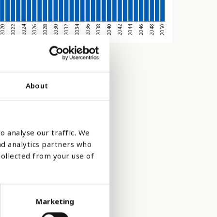
2020
2030
2040
2050
2028
2038
2048
2026
2036
2046
2024
2034
2044
2022
2032
2042
About
o analyse our traffic. We
nd analytics partners who
collected from your use of
Marketing
ker, som bor