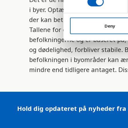
s
i byer. Optællingen sker i overen
e
der kan betegnes som byområder
n
t
Deny
Tallene for det kommende år, som 
S
befolkningerne og er baseret på,
e
l
og dødelighed, forbliver stabile.
e
befolkningen i byområder kan ændre
c
t
mindre end tidligere antaget. Disse
i
o
n
Hold dig opdateret på nyheder fra