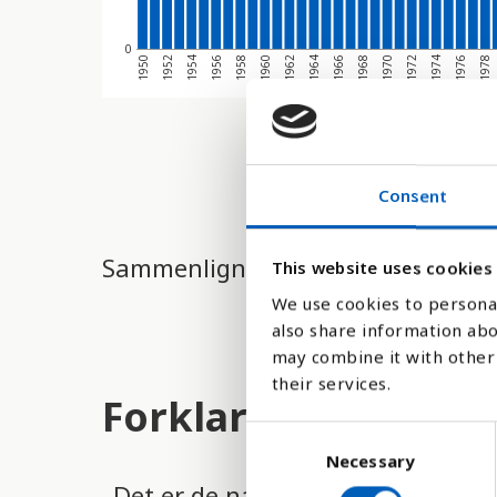
0
1958
1968
1978
1956
1966
1976
1954
1964
1974
1952
1962
1972
1950
1960
1970
Consent
Sammenligne med:
This website uses cookies
We use cookies to personal
also share information abo
may combine it with other 
their services.
Forklaring
C
Necessary
o
n
Det er de nationale statistiske