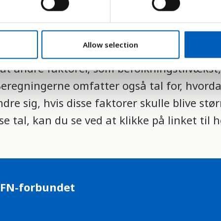
sstemmelse med de enkelte landes definitio
.
Allow selection
er gengivet her, er taget fra FN's beregnin
 at andre faktorer, som befolkningstilvækst
 Beregningerne omfatter også tal for, hvord
 sig, hvis disse faktorer skulle blive størr
 tal, kan du se ved at klikke på linket til h
 FN-forbundet