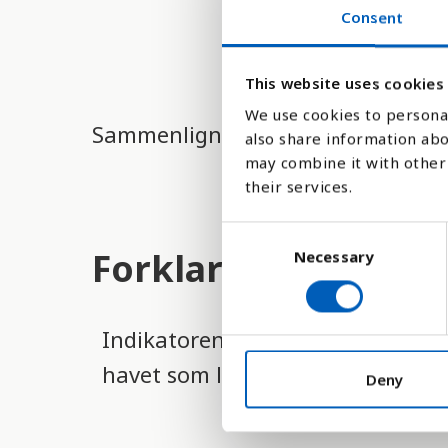
Consent
This website uses cookies
We use cookies to personal
Sammenligne med:
also share information abo
may combine it with other 
their services.
C
Forklaring
Necessary
o
n
s
e
Indikatoren viser et lands totale 
n
havet som landet gør krav på.
t
Deny
S
e