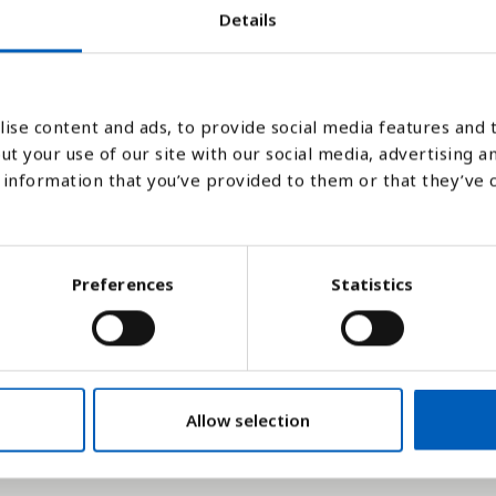
Søjlediagram
Linje
Flade
Details
ise content and ads, to provide social media features and t
ut your use of our site with our social media, advertising a
information that you’ve provided to them or that they’ve 
Preferences
Statistics
areal, ekskl. større indsøer og floder samt 
Allow selection