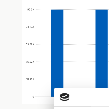
92.3K
73.84K
55.38K
36.92K
18.46K
0
1970
1980