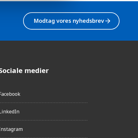
Modtag vores nyhedsbrev
arrow_forward
Sociale medier
Facebook
LinkedIn
Instagram