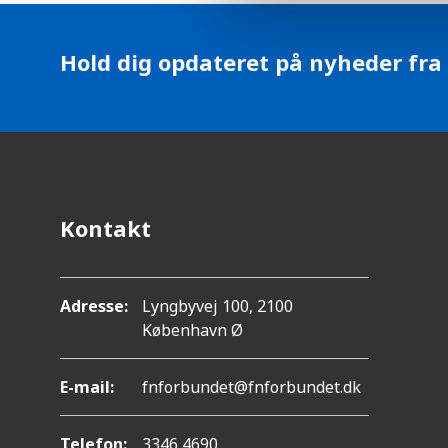
l
e
c
Hold dig opdateret på nyheder fra
t
i
o
n
Kontakt
Adresse:
Lyngbyvej 100, 2100
København Ø
E-mail:
fnforbundet@fnforbundet.dk
Telefon:
3346 4690