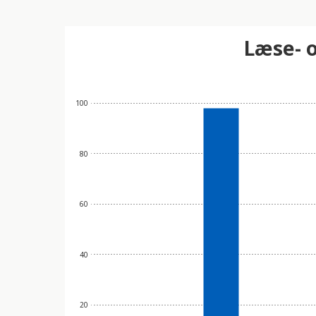
Læse- o
100
80
60
40
20