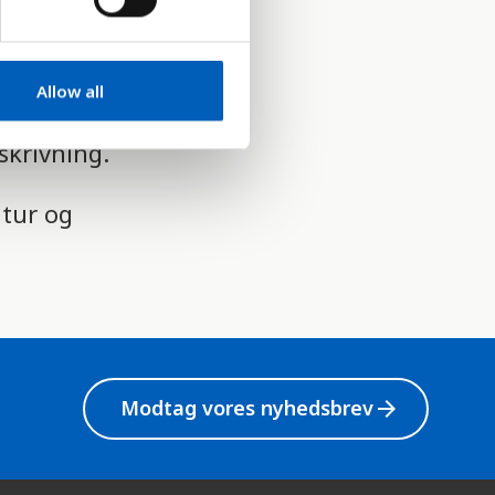
s i
n af
Allow all
or godt
skrivning.
ltur og
Modtag vores nyhedsbrev
arrow_forward